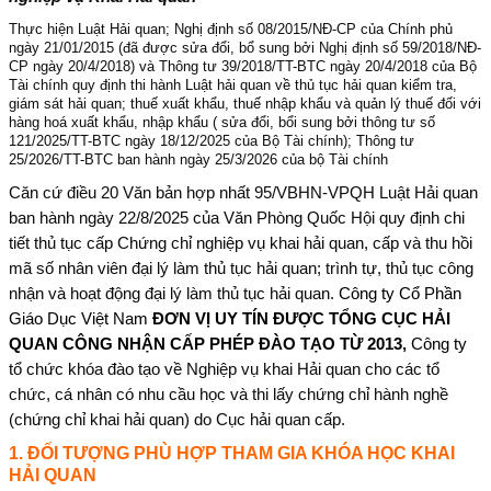
Thực hiện Luật Hải quan; Nghị định số 08/2015/NĐ-CP của Chính phủ
ngày 21/01/2015 (đã được sửa đổi, bổ sung bởi Nghị định số 59/2018/NĐ-
CP ngày 20/4/2018) và Thông tư 39/2018/TT-BTC ngày 20/4/2018 của Bộ
Tài chính quy định thi hành Luật hải quan về thủ tục hải quan kiểm tra,
giám sát hải quan; thuế xuất khẩu, thuế nhập khẩu và quản lý thuế đối với
hàng hoá xuất khẩu, nhập khẩu ( sửa đổi, bổi sung bởi thông tư số
121/2025/TT-BTC ngày 18/12/2025 của Bộ Tài chính); Thông tư
25/2026/TT-BTC ban hành ngày 25/3/2026 của bộ Tài chính
Căn cứ điều 20 Văn bản hợp nhất 95/VBHN-VPQH Luật Hải quan
ban hành ngày 22/8/2025 của Văn Phòng Quốc Hội quy định chi
tiết thủ tục cấp Chứng chỉ nghiệp vụ khai hải quan, cấp và thu hồi
mã số nhân viên đại lý làm thủ tục hải quan; trình tự, thủ tục công
nhận và hoạt động đại lý làm thủ tục hải quan.
Công ty Cổ Phần
Giáo Dục Việt Nam
ĐƠN VỊ UY TÍN ĐƯỢC TỔNG CỤC HẢI
QUAN CÔNG NHẬN CẤP PHÉP ĐÀO TẠO TỪ 2013,
Công ty
tổ chức khóa đào tạo về Nghiệp vụ khai Hải quan cho các tổ
chức, cá nhân có nhu cầu học và thi lấy chứng chỉ hành nghề
(chứng chỉ khai hải quan) do Cục hải quan cấp.
1. ĐỐI TƯỢNG PHÙ HỢP THAM GIA KHÓA HỌC KHAI
HẢI QUAN