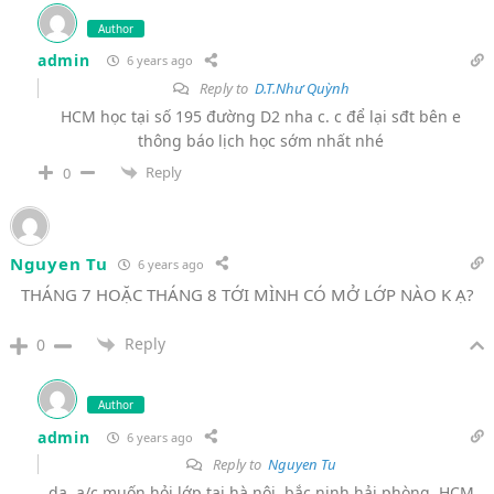
Author
admin
6 years ago
Reply to
D.T.Như Quỳnh
HCM học tại số 195 đường D2 nha c. c để lại sđt bên e
thông báo lịch học sớm nhất nhé
Reply
0
Nguyen Tu
6 years ago
THÁNG 7 HOẶC THÁNG 8 TỚI MÌNH CÓ MỞ LỚP NÀO K Ạ?
Reply
0
Author
admin
6 years ago
Reply to
Nguyen Tu
dạ. a/c muốn hỏi lớp tại hà nội, bắc ninh,hải phòng, HCM