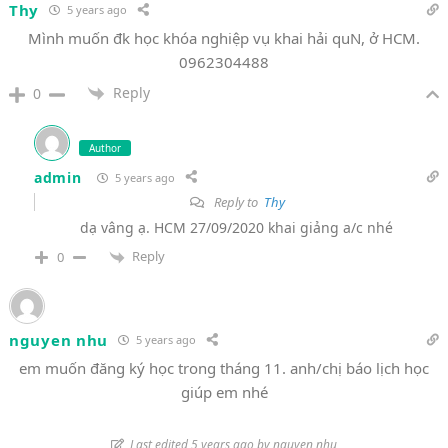
Thy
5 years ago
Mình muốn đk học khóa nghiệp vụ khai hải quN, ở HCM.
0962304488
Reply
0
Author
admin
5 years ago
Reply to
Thy
dạ vâng ạ. HCM 27/09/2020 khai giảng a/c nhé
Reply
0
nguyen nhu
5 years ago
em muốn đăng ký học trong tháng 11. anh/chị báo lịch học
giúp em nhé
Last edited 5 years ago by nguyen nhu