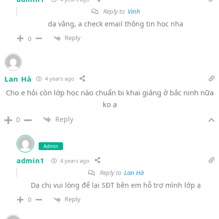
Reply to
Vinh
dạ vâng, a check email thông tin học nha
Reply
0
Lan Hà
4 years ago
Cho e hỏi còn lớp học nào chuẩn bị khai giảng ở bắc ninh nữa
ko ạ
Reply
0
Admin
admin1
4 years ago
Reply to
Lan Hà
Dạ chị vui lòng để lại SĐT bên em hỗ trợ mình lớp ạ
Reply
0