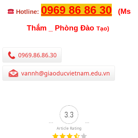
0969 86 86 30
(Ms
Hotline:
Thắm _ Phòng Đào
Tạo)
0969.86.86.30
vannh@giaoducvietnam.edu.vn
3.3
Article Rating