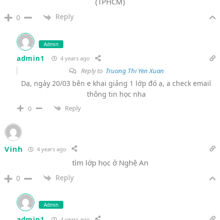
(TPHCM)
Reply
0
Admin
admin1
4 years ago
Reply to
Truong Thi Yen Xuan
Dạ, ngày 20/03 bên e khai giảng 1 lớp đó ạ, a check email
thông tin học nha
Reply
0
Vinh
4 years ago
tìm lớp học ở Nghệ An
Reply
0
Admin
admin1
4 years ago