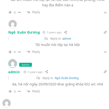
hay địa điểm nào ạ
Reply
0
Ngô Xuân Đương
5 years ago
Reply to
admin
T
ôi muốn
hỏi lớp tại Hà Nội
Reply
0
Author
admin
5 years ago
Reply to
Ngô Xuân Đương
dạ, hà nội ngày 20/09/2020 khai giảng khóa k52 a/c nhé
Reply
0