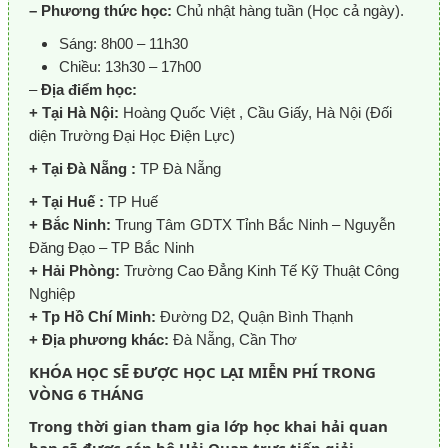
– Phương thức học:
Chủ nhật hàng tuần (Học cả ngày).
Sáng: 8h00 – 11h30
Chiều: 13h30 – 17h00
–
Địa điểm học:
+ Tại Hà Nội:
Hoàng Quốc Việt , Cầu Giấy, Hà Nội (Đối
diện Trường Đại Học Điện Lực)
+ Tại Đà Nẵng :
TP Đà Nẵng
+
Tại Huế :
TP Huế
+ Bắc Ninh:
Trung Tâm GDTX Tỉnh Bắc Ninh – Nguyễn
Đăng Đạo – TP Bắc Ninh
+ Hải Phòng:
Trường Cao Đẳng Kinh Tế Kỹ Thuật Công
Nghiệp
+ Tp Hồ Chí Minh:
Đường D2, Quận Bình Thạnh
+ Địa phương khác:
Đà Nẵng, Cần Thơ
KHÓA HỌC SẼ ĐƯỢC HỌC LẠI MIỄN PHÍ TRONG
VÒNG 6 THÁNG
Trong thời gian tham gia lớp học khai hải quan