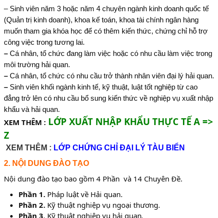
– Sinh viên năm 3 hoặc năm 4 chuyên ngành kinh doanh quốc tế
(Quản trị kinh doanh), khoa kế toán, khoa tài chính ngân hàng
muốn tham gia khóa học để có thêm kiến thức, chứng chỉ hỗ trợ
công việc trong tương lai.
–
Cá nhân, tổ chức đang làm việc hoặc có nhu cầu làm việc trong
môi trường hải quan.
–
Cá nhân, tổ chức có nhu cầu trở thành nhân viên đại lý hải quan.
–
Sinh viên khối ngành kinh tế, kỹ thuật, luật tốt nghiệp từ cao
đẳng trở lên có nhu cầu bổ sung kiến thức về nghiệp vụ xuất nhập
khẩu và hải quan.
LỚP XUẤT NHẬP KHẨU THỰC TẾ A =>
XEM THÊM :
Z
XEM THÊM :
LỚP CHỨNG CHỈ ĐẠI LÝ TÀU BIỂN
2. NỘI DUNG ĐÀO TẠO
Nội dung đào tạo bao gồm 4 Phần và 14 Chuyên Đề.
Phần 1.
Pháp luật về Hải quan.
Phần 2.
Kỹ thuật nghiệp vụ ngoại thương.
Phần 3
. Kỹ thuật nghiệp vụ hải quan
.