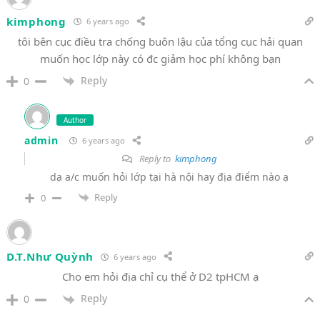
kimphong
6 years ago
tôi bên cục điều tra chống buôn lậu của tổng cục hải quan
muốn học lớp này có đc giảm học phí không bạn
Reply
0
Author
admin
6 years ago
Reply to
kimphong
dạ a/c muốn hỏi lớp tại hà nội hay địa điểm nào ạ
Reply
0
D.T.Như Quỳnh
6 years ago
Cho em hỏi địa chỉ cụ thể ở D2 tpHCM ạ
Reply
0