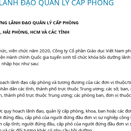
LÃNH ĐẠO QUẢN LÝ CẤP PHÒNG
NG LÃNH ĐẠO QUẢN LÝ CẤP PHÒNG
I, HẢI PHÒNG, HCM VÀ CÁC TỈNH
ức, viên chức năm 2020, Công ty Cổ phần Giáo dục Việt Nam ph
iện Hành chính Quốc gia tuyển sinh tổ chức khóa bồi dưỡng lãnh
c nhập học như sau:
oạch lãnh đạo cấp phòng và tương đương của các đơn vị thuộc/t
hân dân các tỉnh, thành phố trực thuộc Trung ương; các sở, ban,
nh, thành phố trực thuộc Trung ương; các phòng ban, đơn vị thuộc
c quy hoạch lãnh đạo, quản lý cấp phòng, khoa, ban hoặc các đơ
i đứng đầu, cấp phó của người đứng đầu đơn vị sự nghiệp công 
 cấp tỉnh; người đứng đầu, cấp phó của người đứng đầu đơn vị 
 và các đối tượng khác có nhu cầu bồi dưỡng.