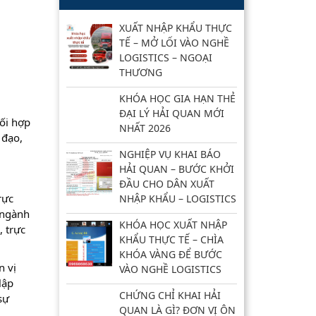
XUẤT NHẬP KHẨU THỰC
TẾ – MỞ LỐI VÀO NGHỀ
LOGISTICS – NGOẠI
THƯƠNG
KHÓA HỌC GIA HẠN THẺ
ĐẠI LÝ HẢI QUAN MỚI
ối hợp
NHẤT 2026
 đạo,
NGHIỆP VỤ KHAI BÁO
HẢI QUAN – BƯỚC KHỞI
ĐẦU CHO DÂN XUẤT
rực
NHẬP KHẨU – LOGISTICS
 ngành
KHÓA HỌC XUẤT NHẬP
, trực
KHẨU THỰC TẾ – CHÌA
KHÓA VÀNG ĐỂ BƯỚC
n vị
VÀO NGHỀ LOGISTICS
lập
CHỨNG CHỈ KHAI HẢI
sự
QUAN LÀ GÌ? ĐƠN VỊ ÔN