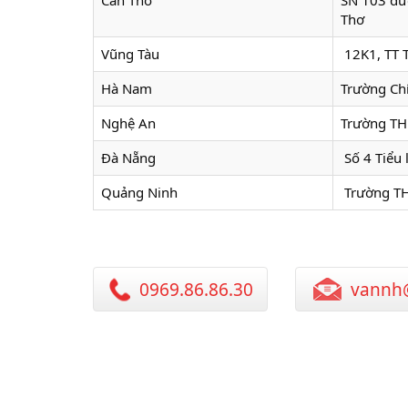
Cần Thơ
SN 103 đư
Thơ
Vũng Tàu
12K1, TT 
Hà Nam
Trường Chí
Nghệ An
Trường TH
Đà Nẵng
Số 4 Tiểu 
Quảng Ninh
Trường TH
0969.86.86.30
vannh