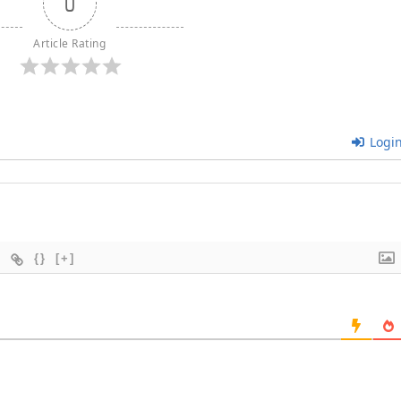
0
Article Rating
Logi
{}
[+]