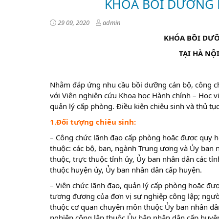
KHÓA BỒI DƯỠNG 
29 09, 2020
admin
KHÓA BỒI DƯỠ
TẠI HÀ NỘ
Nhằm đáp ứng nhu cầu bồi dưỡng cán bộ, công ch
với Viện nghiên cứu Khoa học Hành chính – Học v
quản lý cấp phòng. Điều kiện chiêu sinh và thủ tụ
1.Đối tượng chiêu sinh:
– Công chức lãnh đạo cấp phòng hoặc được quy h
thuộc: các bộ, ban, ngành Trung ương và Ủy ban n
thuộc, trực thuộc tỉnh ủy, Ủy ban nhân dân các tỉ
thuộc huyện ủy, Ủy ban nhân dân cấp huyện.
– Viên chức lãnh đạo, quản lý cấp phòng hoặc đượ
tương đương của đơn vị sự nghiệp công lập; ngườ
thuộc cơ quan chuyên môn thuộc Ủy ban nhân dân
nghiệp công lập thuộc Ủy bân nhân dân cấp huyện