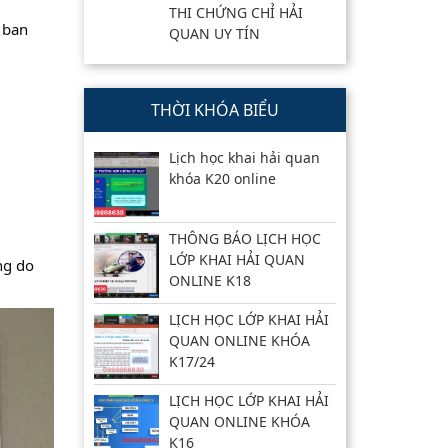
THI CHỨNG CHỈ HẢI
 ban
QUAN UY TÍN
THỜI KHÓA BIỂU
Lịch học khai hải quan
khóa K20 online
THÔNG BÁO LỊCH HỌC
LỚP KHAI HẢI QUAN
ng do
ONLINE K18
LỊCH HỌC LỚP KHAI HẢI
QUAN ONLINE KHÓA
K17/24
LỊCH HỌC LỚP KHAI HẢI
QUAN ONLINE KHÓA
K16