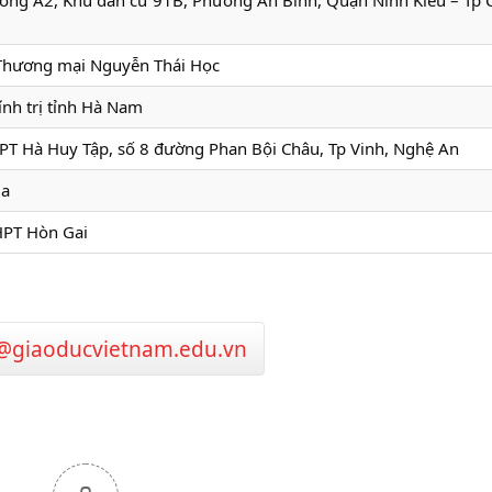
ờng A2, Khu dân cư 91B, Phường An Bình, Quận Ninh Kiều – Tp 
Thương mại Nguyễn Thái Học
nh trị tỉnh Hà Nam
PT Hà Huy Tập, số 8 đường Phan Bội Châu, Tp Vinh, Nghệ An
la
PT Hòn Gai
@giaoducvietnam.edu.vn