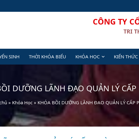
CÔNG TY C
TRI 
YỂN SINH
THỜI KHÓA BIỂU
KHÓA HỌC
KIẾN THỨC
BỒI DƯỠNG LÃNH ĐẠO QUẢN LÝ CẤP
chủ
»
Khóa Học
»
KHÓA BỒI DƯỠNG LÃNH ĐẠO QUẢN LÝ CẤP