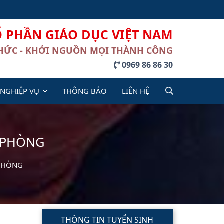
Ổ PHẦN GIÁO DỤC VIỆT NAM
THỨC - KHỞI NGUỒN MỌI THÀNH CÔNG
0969 86 86 30
 NGHIỆP VỤ
THÔNG BÁO
LIÊN HỆ
 PHÒNG
 PHÒNG
THÔNG TIN TUYỂN SINH