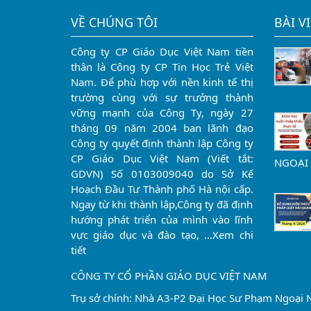
VỀ CHÚNG TÔI
BÀI V
Công ty CP Giáo Dục Việt Nam tiền
thân là Công ty CP Tin Học Trẻ Việt
Nam. Để phù hợp với nền kinh tế thị
trường cùng với sự trưởng thành
vững mạnh của Công Ty, ngày 27
tháng 09 năm 2004 ban lãnh đạo
Công ty quyết định thành lập Công ty
CP Giáo Dục Việt Nam (Viết tắt:
NGOẠI
GDVN) Số 0103009040 do Sở Kế
Hoạch Đầu Tư Thành phố Hà nội cấp.
Ngay từ khi thành lập,Công ty đã định
hướng phát triển của mình vào lĩnh
vực giáo dục và đào tạo, …
Xem chi
tiết
CÔNG TY CỔ PHẦN GIÁO DỤC VIỆT NAM
Trụ sở chính: Nhà A3-P2 Đại Học Sư Phạm Ngoại N