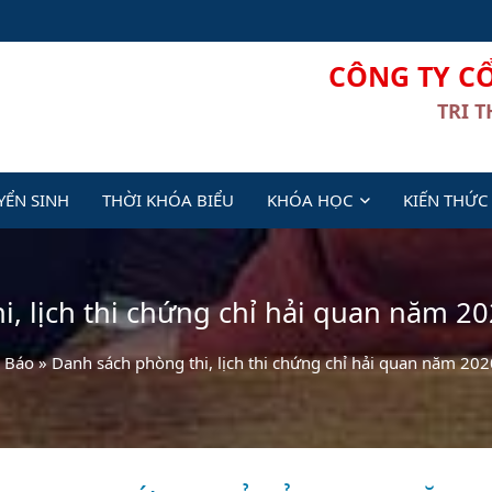
CÔNG TY C
TRI 
YỂN SINH
THỜI KHÓA BIỂU
KHÓA HỌC
KIẾN THỨC
, lịch thi chứng chỉ hải quan năm 2
 Báo
»
Danh sách phòng thi, lịch thi chứng chỉ hải quan năm 202