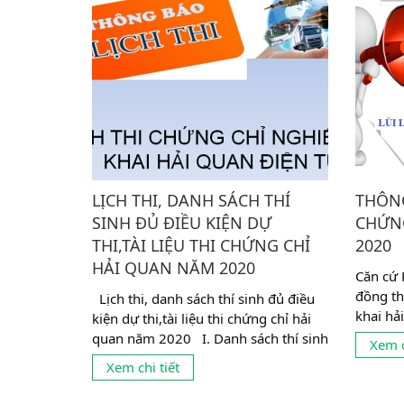
LỊCH THI, DANH SÁCH THÍ
THÔNG
SINH ĐỦ ĐIỀU KIỆN DỰ
CHỨN
THI,TÀI LIỆU THI CHỨNG CHỈ
2020
HẢI QUAN NĂM 2020
Căn cứ 
đồng th
Lịch thi, danh sách thí sinh đủ điều
khai hả
kiện dự thi,tài liệu thi chứng chỉ hải
báo thời
quan năm 2020 I. Danh sách thí sinh
Xem c
đủ điều kiện dự...
Xem chi tiết