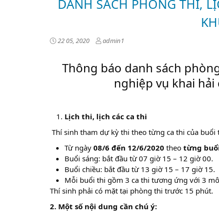
DANH SÁCH PHÒNG THI, LỊ
KH
22 05, 2020
admin1
Thông báo danh sách phòng th
nghiệp vụ khai hả
Lịch thi, lịch các ca thi
Thí sinh tham dự kỳ thi theo từng ca thi của buổi t
Từ ngày
08/6 đến 12/6/2020
theo
từng buổi 
Buổi sáng: bắt đầu từ 07 giờ 15 – 12 giờ 00.
Buổi chiều: bắt đầu từ 13 giờ 15 – 17 giờ 15.
Mỗi buổi thi gồm 3 ca thi tương ứng với 3 mô
Thí sinh phải có mặt tại phòng thi trước 15 phút.
2. Một số nội dung cần chú ý: