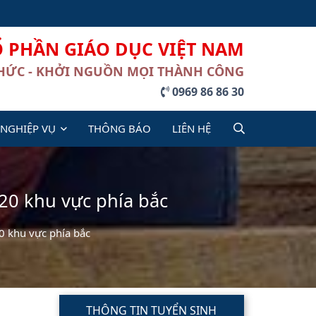
Ổ PHẦN GIÁO DỤC VIỆT NAM
THỨC - KHỞI NGUỒN MỌI THÀNH CÔNG
0969 86 86 30
 NGHIỆP VỤ
THÔNG BÁO
LIÊN HỆ
020 khu vực phía bắc
0 khu vực phía bắc
THÔNG TIN TUYỂN SINH