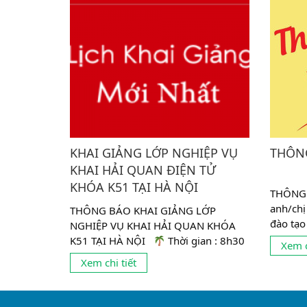
KHAI GIẢNG LỚP NGHIỆP VỤ
THÔN
KHAI HẢI QUAN ĐIỆN TỬ
KHÓA K51 TẠI HÀ NỘI
THÔNG B
anh/chị
THÔNG BÁO KHAI GIẢNG LỚP
đào tạo
NGHIỆP VỤ KHAI HẢI QUAN KHÓA
điện tử
K51 TẠI HÀ NỘI
Thời gian : 8h30
Xem c
đang...
ngày 19/07/2020
Học phí :
Xem chi tiết
3.500.000đ Giảm 3.200.000đ đăng
ký...