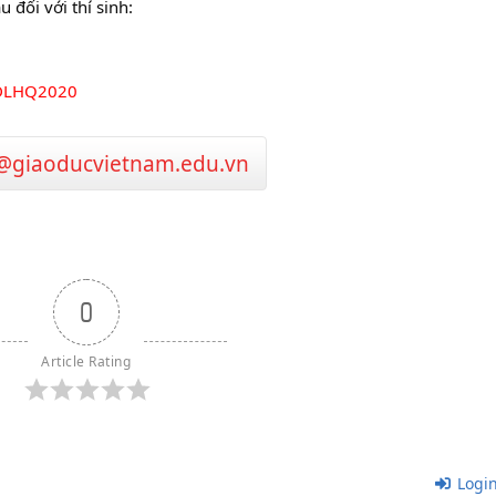
 đối với thí sinh:
iDLHQ2020
@giaoducvietnam.edu.vn
0
Article Rating
Logi