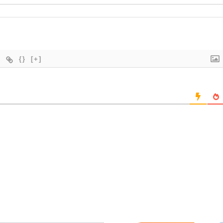
{}
[+]