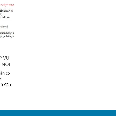
P VỤ
 NỘI
ân có
o
tử Căn
gày