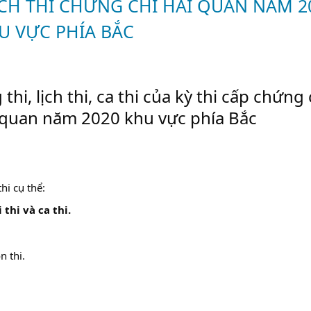
CH THI CHỨNG CHỈ HẢI QUAN NĂM 2
U VỰC PHÍA BẮC
i, lịch thi, ca thi của kỳ thi cấp chứng 
i quan năm 2020 khu vực phía Bắc
hi cụ thể:
thi và ca thi.
n thi.