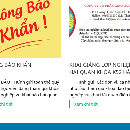
G BÁO KHẨN
KHAI GIẢNG LỚP NGHIỆ
HẢI QUAN KHÓA K52 HÀ
ÁO !!! Kính gửi toàn thể quý
Kính gửi: Các đơn vị, cá nh
 học viên đang tham gia khóa
nhu cầu tham gia khóa đào tạ
 nghiệp vụ khai báo hải quan
nghiệp vụ khai Hải quan điện 
: Tình hình dịch covid-19
cứ thông tư 22/2019/TT-TC n
hi tiết
Xem chi tiết
16/04/2019 quy...