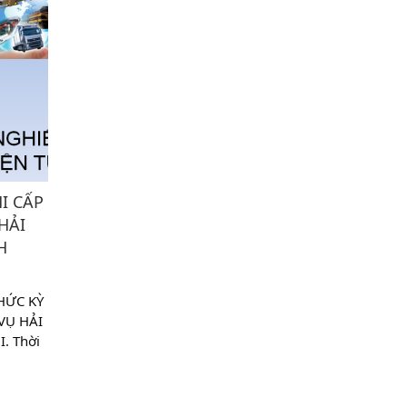
HI CẤP
HẢI
H
HỨC KỲ
VỤ HẢI
. Thời