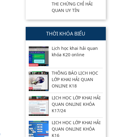
THI CHỨNG CHỈ HẢI
QUAN UY TÍN
THỜI KHÓA BIỂU
Lịch học khai hải quan
khóa K20 online
THÔNG BÁO LỊCH HỌC
LỚP KHAI HẢI QUAN
ONLINE K18
LỊCH HỌC LỚP KHAI HẢI
QUAN ONLINE KHÓA
K17/24
LỊCH HỌC LỚP KHAI HẢI
QUAN ONLINE KHÓA
n
K16