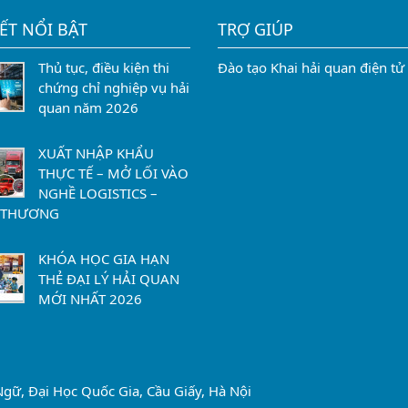
IẾT NỔI BẬT
TRỢ GIÚP
Thủ tục, điều kiện thi
Đào tạo Khai hải quan điện tử
chứng chỉ nghiệp vụ hải
quan năm 2026
XUẤT NHẬP KHẨU
THỰC TẾ – MỞ LỐI VÀO
NGHỀ LOGISTICS –
 THƯƠNG
KHÓA HỌC GIA HẠN
THẺ ĐẠI LÝ HẢI QUAN
MỚI NHẤT 2026
gữ, Đại Học Quốc Gia, Cầu Giấy, Hà Nội