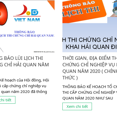
 BÁO LÙI LỊCH THI
THỜI GIAN, ĐỊA ĐIỂM T
G CHỈ HẢI QUAN NĂM
CHỨNG CHỈ NGHIỆP VỤ 
QUAN NĂM 2020 ( CHÍN
THỨC )
Kế hoạch của Hội đồng, Hội
i cấp chứng chỉ nghiệp vụ
THÔNG BÁO KẾ HOẠCH TỔ C
i quan năm 2020 đã thông
THI CẤP CHỨNG CHỈ NGHIỆP 
 gian tổ chức kỳ thi như...
QUAN NĂM 2020 NHƯ SAU I
hi tiết
gian, địa điểm tổ chức thi cấp
Xem chi tiết
chứng...