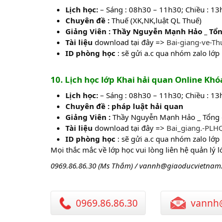
Lịch học:
– Sáng : 08h30 – 11h30; Chiều : 1
Chuyên đề :
Thuế (XK,NK,luật QL Thuế)
Giảng Viên : Thầy Nguyễn Mạnh Hảo _ Tổn
Tài liệu
download tại đây =>
Bai-giang-ve-Th
ID phòng học
: sẽ gửi a.c qua nhóm zalo lớp
10. Lịch học lớp Khai hải quan Online K
Lịch học:
– Sáng : 08h30 – 11h30; Chiều : 1
Chuyên đề : pháp luật hải quan
Giảng Viên :
Thầy Nguyễn Mạnh Hảo _ Tổng 
Tài liệu
download tại đây =>
Bai_giang.-PLHQ
ID phòng học
: sẽ gửi a.c qua nhóm zalo lớp
Mọi thắc mắc về lớp học vui lòng liên hệ quản lý 
0969.86.86.30 (Ms Thắm) / vannh@giaoducvietnam
0969.86.86.30
vannh