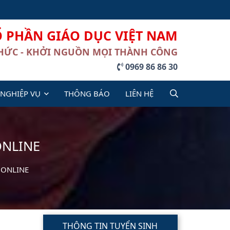
Ổ PHẦN GIÁO DỤC VIỆT NAM
THỨC - KHỞI NGUỒN MỌI THÀNH CÔNG
0969 86 86 30
 NGHIỆP VỤ
THÔNG BÁO
LIÊN HỆ
ONLINE
 ONLINE
THÔNG TIN TUYỂN SINH