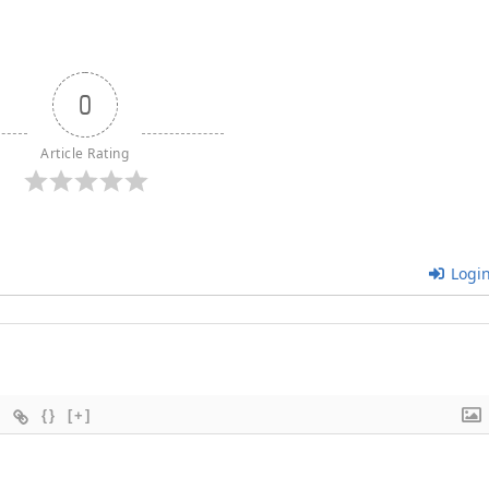
0
Article Rating
Logi
{}
[+]