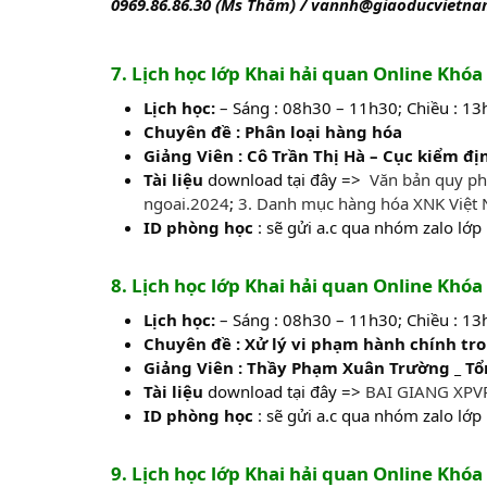
0969.86.86.30 (Ms Thắm) / vannh@giaoducvietna
7. Lịch học lớp Khai hải quan Online Khó
Lịch học:
– Sáng : 08h30 – 11h30; Chiều : 1
Chuyên đề : Phân loại hàng hóa
Giảng Viên : Cô Trần Thị Hà – Cục kiểm đị
Tài liệu
download tại đây =>
Văn bản quy ph
ngoai.2024
;
3. Danh mục hàng hóa XNK Việt
ID phòng học
: sẽ gửi a.c qua nhóm zalo lớp
8. Lịch học lớp Khai hải quan Online Khó
Lịch học:
– Sáng : 08h30 – 11h30; Chiều : 1
Chuyên đề : Xử lý vi phạm hành chính tro
Giảng Viên : Thầy Phạm Xuân Trường _ Tổ
Tài liệu
download tại đây =>
BAI GIANG XPVP
ID phòng học
: sẽ gửi a.c qua nhóm zalo lớp
9. Lịch học lớp Khai hải quan Online Khó