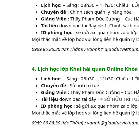
Lịch học:
– Sáng : 08h30 – 11h30; Chiều : L
Chuyên đề :
Chính sách quản lý hàng hóa
Giảng Viên :
Thầy Phạm Đức Cường – Cục H
Tài liệu
download tại đây =>
1_Chinh sach q
ID phòng học
: sẽ gửi a.c qua nhóm zalo lớp
Mọi thắc mắc về lớp học vui lòng liên hệ quản lý 
0969.86.86.30 (Ms Thắm) / vannh@giaoducvietnam
4. Lịch học lớp Khai hải quan Online Khó
Lịch học:
– Sáng : 08h30 – 11h30; Chiều : L
Chuyên đề :
Sở hữu trí tuệ
Giảng Viên :
Thầy Phạm Đức Cường – Cục H
Tài liệu
download tại đây =>
SỞ HỮU TRÍ TU
ID phòng học
: sẽ gửi a.c qua nhóm zalo lớp
Mọi thắc mắc về lớp học vui lòng liên hệ quản lý 
0969.86.86.30 (Ms Thắm) / vannh@giaoducvietnam