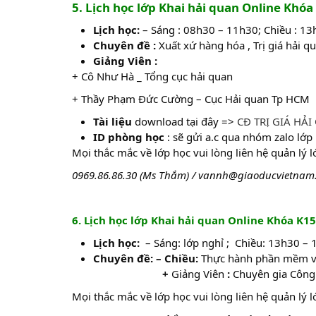
5. Lịch học lớp Khai hải quan Online Khó
Lịch học:
– Sáng : 08h30 – 11h30; Chiều : 1
Chuyên đề :
Xuất xứ hàng hóa , Trị giá hải q
Giảng Viên :
+ Cô Như Hà _ Tổng cục hải quan
+ Thầy Phạm Đức Cường – Cục Hải quan Tp HCM
Tài liệu
download tại đây =>
CĐ TRỊ GIÁ HẢI
ID phòng học
: sẽ gửi a.c qua nhóm zalo lớp
Mọi thắc mắc về lớp học vui lòng liên hệ quản lý 
0969.86.86.30 (Ms Thắm) / vannh@giaoducvietnam
6. Lịch học lớp Khai hải quan
Online Khóa K15
Lịch học:
– Sáng: lớp nghỉ ; Chiều: 13h30 –
Chuyên đề: – Chiều:
Thực hành phần mềm v
+
Giảng Viên
:
Chuyên gia Công 
Mọi thắc mắc về lớp học vui lòng liên hệ quản lý 