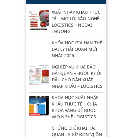
XUẤT NHẬP KHẨU THỰC
TẾ – MỞ LỐI VÀO NGHỀ
LOGISTICS – NGOẠI
THƯƠNG
KHÓA HỌC GIA HẠN THẺ
ĐẠI LÝ HẢI QUAN MỚI
NHẤT 2026
NGHIỆP VỤ KHAI BÁO
HẢI QUAN – BƯỚC KHỞI
ĐẦU CHO DÂN XUẤT
NHẬP KHẨU – LOGISTICS
KHÓA HỌC XUẤT NHẬP
KHẨU THỰC TẾ – CHÌA
KHÓA VÀNG ĐỂ BƯỚC
VÀO NGHỀ LOGISTICS
CHỨNG CHỈ KHAI HẢI
QUAN LÀ GÌ? ĐƠN VỊ ÔN