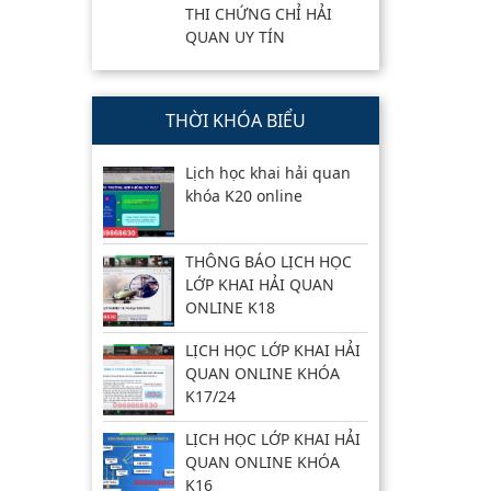
THI CHỨNG CHỈ HẢI
QUAN UY TÍN
THỜI KHÓA BIỂU
Lịch học khai hải quan
khóa K20 online
THÔNG BÁO LỊCH HỌC
LỚP KHAI HẢI QUAN
ONLINE K18
LỊCH HỌC LỚP KHAI HẢI
QUAN ONLINE KHÓA
K17/24
LỊCH HỌC LỚP KHAI HẢI
QUAN ONLINE KHÓA
K16