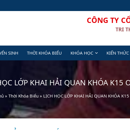
CÔNG TY C
TRI 
YỂN SINH
THỜI KHÓA BIỂU
KHÓA HỌC
KIẾN THỨC
HỌC LỚP KHAI HẢI QUAN KHÓA K15 
hủ
»
Thời Khóa Biểu
»
LỊCH HỌC LỚP KHAI HẢI QUAN KHÓA K15