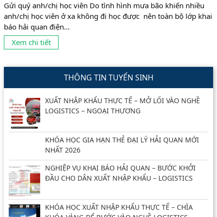
Gửi quý anh/chị học viên Do tình hình mưa bão khiến nhiều
anh/chị học viên ở xa không đi học được nên toàn bộ lớp khai
báo hải quan điện...
Xem chi tiết
THÔNG TIN TUYỂN SINH
XUẤT NHẬP KHẨU THỰC TẾ – MỞ LỐI VÀO NGHỀ
LOGISTICS – NGOẠI THƯƠNG
KHÓA HỌC GIA HẠN THẺ ĐẠI LÝ HẢI QUAN MỚI
NHẤT 2026
NGHIỆP VỤ KHAI BÁO HẢI QUAN – BƯỚC KHỞI
ĐẦU CHO DÂN XUẤT NHẬP KHẨU – LOGISTICS
KHÓA HỌC XUẤT NHẬP KHẨU THỰC TẾ – CHÌA