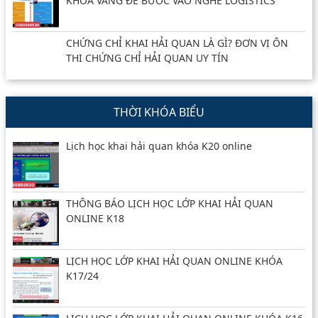
KHÓA VÀNG ĐỂ BƯỚC VÀO NGHỀ LOGISTICS
CHỨNG CHỈ KHAI HẢI QUAN LÀ GÌ? ĐƠN VỊ ÔN
THI CHỨNG CHỈ HẢI QUAN UY TÍN
THỜI KHÓA BIỂU
Lịch học khai hải quan khóa K20 online
THÔNG BÁO LỊCH HỌC LỚP KHAI HẢI QUAN
ONLINE K18
LỊCH HỌC LỚP KHAI HẢI QUAN ONLINE KHÓA
K17/24