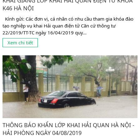
KHAI GIẢNG LỚP KHAI HẢI QUAN ĐIỆN TỬ KHÓA
K46 HÀ NỘI
Kính gửi: Các đơn vị, cá nhân có nhu cầu tham gia khóa đào
tạo nghiệp vụ khai Hải quan điện tử Căn cứ thông tư
22/2019/TT-TC ngày 16/04/2019 quy...
Xem chi tiết
THÔNG BÁO KHẨN LỚP KHAI HẢI QUAN HÀ NỘI -
HẢI PHÒNG NGÀY 04/08/2019