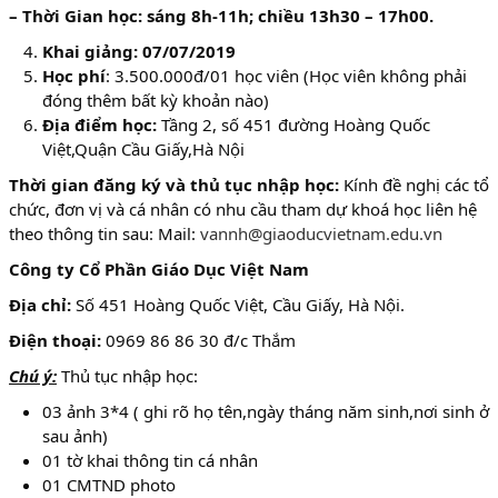
– Thời Gian học:
sáng 8h-11h; chiều 13h30 – 17h00.
Khai giảng: 07/07/2019
Học phí
: 3.500.000đ/01 học viên (Học viên không phải
đóng thêm bất kỳ khoản nào)
Địa điểm học:
Tầng 2, số 451 đường Hoàng Quốc
Việt,Quận Cầu Giấy,Hà Nội
Thời gian đăng ký và thủ tục nhập học:
Kính đề nghị các tổ
chức, đơn vị và cá nhân có nhu cầu tham dự khoá học liên hệ
theo thông tin sau: Mail:
vannh@giaoducvietnam.edu.vn
Công ty Cổ Phần Giáo Dục Việt Nam
Địa chỉ:
Số 451 Hoàng Quốc Việt, Cầu Giấy, Hà Nội.
Điện thoại:
0969 86 86 30 đ/c Thắm
Chú ý:
Thủ tục nhập học:
03 ảnh 3*4 ( ghi rõ họ tên,ngày tháng năm sinh,nơi sinh ở
sau ảnh)
01 tờ khai thông tin cá nhân
01 CMTND photo