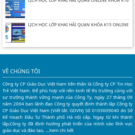
LỊCH HỌC LỚP KHAI HẢI QUAN ONLINE KHÓA K16
LỊCH HỌC LỚP KHAI HẢI QUAN KHÓA K15 ONLINE
VỀ CHÚNG TÔI
Công ty CP Giáo Dục Việt Nam tiền thân là Công ty CP Tin Học
Trẻ Việt Nam. Để phù hợp với nền kinh tế thị trường cùng với
sự trưởng thành vững mạnh của Công Ty, ngày 27 tháng 09
năm 2004 ban lãnh đạo Công ty quyết định thành lập Công ty
CP Giáo Dục Việt Nam (Viết tắt: GDVN) Số 0103009040 do Sở
Kế Hoạch Đầu Tư Thành phố Hà nội cấp. Ngay từ khi thành
lập,Công ty đã định hướng phát triển của mình vào lĩnh vực
giáo dục và đào tạo, …
Xem chi tiết