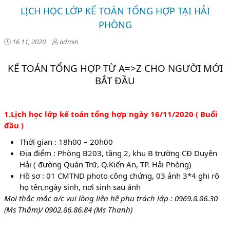
LỊCH HỌC LỚP KẾ TOÁN TỔNG HỢP TẠI HẢI
PHÒNG
16 11, 2020
admin
KẾ TOÁN TỔNG HỢP TỪ A=>Z CHO NGƯỜI MỚI
BẮT ĐẦU
1.Lịch học lớp kế toán tổng hợp ngày 16/11/2020 ( Buổi
đầu )
Thời gian : 18h00 – 20h00
Địa điểm : Phòng B203, tầng 2, khu B trường CĐ Duyên
Hải ( đường Quán Trữ, Q.Kiến An, TP. Hải Phòng)
Hồ sơ : 01 CMTND photo công chứng, 03 ảnh 3*4 ghi rõ
họ tên,ngày sinh, nơi sinh sau ảnh
Mọi thắc mắc a/c vui lòng liên hệ phụ trách lớp : 0969.8.86.30
(Ms Thắm)/ 0902.86.86.84 (Ms Thanh)