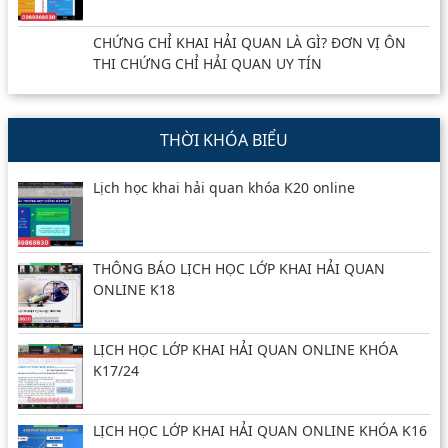
CHỨNG CHỈ KHAI HẢI QUAN LÀ GÌ? ĐƠN VỊ ÔN
THI CHỨNG CHỈ HẢI QUAN UY TÍN
THỜI KHÓA BIỂU
Lịch học khai hải quan khóa K20 online
THÔNG BÁO LỊCH HỌC LỚP KHAI HẢI QUAN
ONLINE K18
LỊCH HỌC LỚP KHAI HẢI QUAN ONLINE KHÓA
K17/24
LỊCH HỌC LỚP KHAI HẢI QUAN ONLINE KHÓA K16