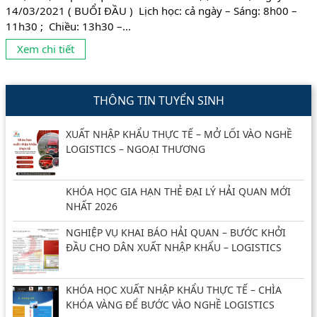
14/03/2021 ( BUỔI ĐẦU ) Lịch học: cả ngày – Sáng: 8h00 –
11h30 ; Chiều: 13h30 –...
Xem chi tiết
THÔNG TIN TUYỂN SINH
XUẤT NHẬP KHẨU THỰC TẾ – MỞ LỐI VÀO NGHỀ
LOGISTICS – NGOẠI THƯƠNG
KHÓA HỌC GIA HẠN THẺ ĐẠI LÝ HẢI QUAN MỚI
NHẤT 2026
NGHIỆP VỤ KHAI BÁO HẢI QUAN – BƯỚC KHỞI
ĐẦU CHO DÂN XUẤT NHẬP KHẨU – LOGISTICS
KHÓA HỌC XUẤT NHẬP KHẨU THỰC TẾ – CHÌA
KHÓA VÀNG ĐỂ BƯỚC VÀO NGHỀ LOGISTICS