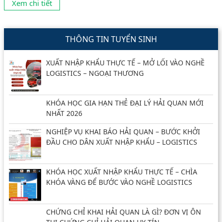
Xem chi tiết
THÔNG TIN TUYỂN SINH
XUẤT NHẬP KHẨU THỰC TẾ – MỞ LỐI VÀO NGHỀ
LOGISTICS – NGOẠI THƯƠNG
KHÓA HỌC GIA HẠN THẺ ĐẠI LÝ HẢI QUAN MỚI
NHẤT 2026
NGHIỆP VỤ KHAI BÁO HẢI QUAN – BƯỚC KHỞI
ĐẦU CHO DÂN XUẤT NHẬP KHẨU – LOGISTICS
KHÓA HỌC XUẤT NHẬP KHẨU THỰC TẾ – CHÌA
KHÓA VÀNG ĐỂ BƯỚC VÀO NGHỀ LOGISTICS
CHỨNG CHỈ KHAI HẢI QUAN LÀ GÌ? ĐƠN VỊ ÔN