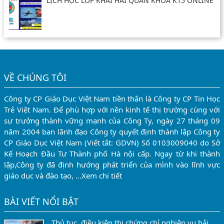
LỊCH HỌC LỚP KHAI HẢI QUAN KHÓA K15 ONLINE
VỀ CHÚNG TÔI
Công ty CP Giáo Dục Việt Nam tiền thân là Công ty CP Tin Học
Trẻ Việt Nam. Để phù hợp với nền kinh tế thị trường cùng với
sự trưởng thành vững mạnh của Công Ty, ngày 27 tháng 09
năm 2004 ban lãnh đạo Công ty quyết định thành lập Công ty
CP Giáo Dục Việt Nam (Viết tắt: GDVN) Số 0103009040 do Sở
Kế Hoạch Đầu Tư Thành phố Hà nội cấp. Ngay từ khi thành
lập,Công ty đã định hướng phát triển của mình vào lĩnh vực
giáo dục và đào tạo, …
Xem chi tiết
BÀI VIẾT NỔI BẬT
Thủ tục, điều kiện thi chứng chỉ nghiệp vụ hải