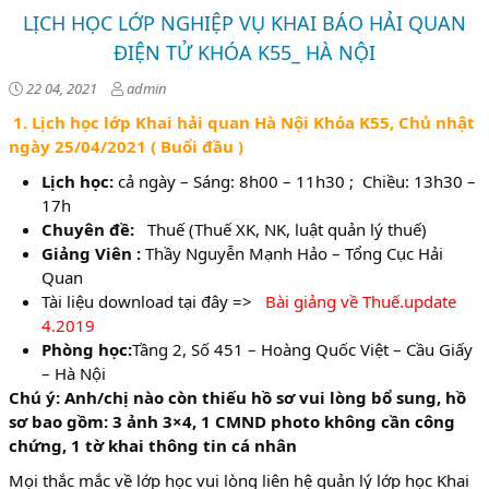
LỊCH HỌC LỚP NGHIỆP VỤ KHAI BÁO HẢI QUAN
ĐIỆN TỬ KHÓA K55_ HÀ NỘI
22 04, 2021
admin
1. Lịch học lớp Khai hải quan Hà Nội Khóa K55, Chủ nhật
ngày 25/04/2021 ( Buổi đầu )
Lịch học:
cả ngày – Sáng: 8h00 – 11h30 ; Chiều: 13h30 –
17h
Chuyên đề:
Thuế (Thuế XK, NK, luật quản lý thuế)
Giảng Viên :
Thầy Nguyễn Mạnh Hảo – Tổng Cục Hải
Quan
Tài liệu download tại đây =>
Bài giảng về Thuế.update
4.2019
Phòng học:
Tầng 2, Số 451 – Hoàng Quốc Việt – Cầu Giấy
– Hà Nội
Chú ý:
Anh/chị nào còn thiếu hồ sơ vui lòng bổ sung, hồ
sơ bao gồm: 3 ảnh 3×4, 1 CMND photo không cần công
chứng, 1 tờ khai thông tin cá nhân
Mọi thắc mắc về lớp học vui lòng liên hệ quản lý lớp học Khai