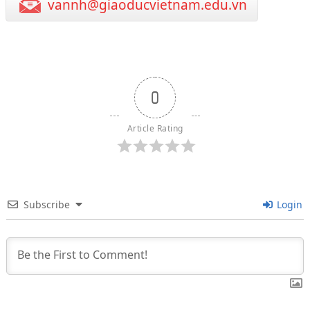
vannh@giaoducvietnam.edu.vn
0
Article Rating
Subscribe
Login