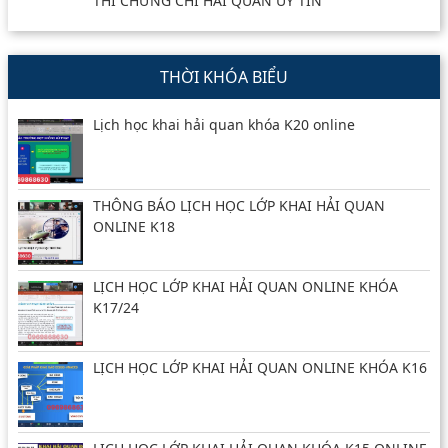
THI CHỨNG CHỈ HẢI QUAN UY TÍN
THỜI KHÓA BIỂU
Lịch học khai hải quan khóa K20 online
THÔNG BÁO LỊCH HỌC LỚP KHAI HẢI QUAN
ONLINE K18
LỊCH HỌC LỚP KHAI HẢI QUAN ONLINE KHÓA
K17/24
LỊCH HỌC LỚP KHAI HẢI QUAN ONLINE KHÓA K16