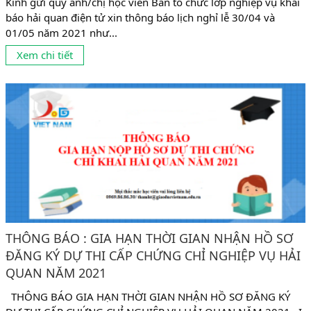
Kính gửi quý anh/chị học viên Ban tổ chức lớp nghiệp vụ khai
báo hải quan điện tử xin thông báo lịch nghỉ lễ 30/04 và
01/05 năm 2021 như...
Xem chi tiết
THÔNG BÁO : GIA HẠN THỜI GIAN NHẬN HỒ SƠ
ĐĂNG KÝ DỰ THI CẤP CHỨNG CHỈ NGHIỆP VỤ HẢI
QUAN NĂM 2021
THÔNG BÁO GIA HẠN THỜI GIAN NHẬN HỒ SƠ ĐĂNG KÝ