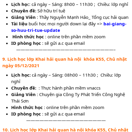
Lịch họ
c: cả ngày – Sáng: 8h00 – 11h30 ; Chiều: lớp nghỉ
Chuyên đề:
Sở hữu trí tuệ
Giảng Viên
: Thầy Nguyễn Mạnh Hảo_ Tổng cục hải quan
Tài liệu
buổi học mọi người down lại đây =>
bai-giang-
so-huu-tri-tue-update
Hình thức học
: online trên phần mềm zoom
ID phòng học
: sẽ gửi a.c qua email
——————————————————————–
9. Lịch học lớp Khai hải quan hà nội khóa K55, Chủ nhật
ngày 05/12/2021
Lịch học:
cả ngày – Sáng: 08h00 – 11h30 ; Chiều: lớp
nghỉ
Chuyên đề:
: Thực hành phần mềm vnaccs
Giảng Viên
: Chuyên gia Công Ty Phát Triển Công Nghệ
Thái Sơn
Hình thức học
: online trên phần mềm zoom
ID phòng học
: sẽ gửi a.c qua email
——————————————————
10. Lịch học lớp Khai hải quan hà nội khóa K55, Chủ nhật