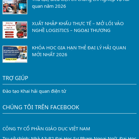
quan năm 2026
XUẤT NHẬP KHẨU THỰC TẾ – MỞ LỐI VÀO
NGHỀ LOGISTICS – NGOẠI THƯƠNG
KHÓA HỌC GIA HẠN THẺ ĐẠI LÝ HẢI QUAN
MỚI NHẤT 2026
TRỢ GIÚP
Đào tạo Khai hải quan điện tử
CHÚNG TÔI TRÊN FACEBOOK
CÔNG TY CỔ PHẦN GIÁO DỤC VIỆT NAM
Trụ sở chính: Nhà A3-P2 Đại Học Sư Phạm Ngoại Ngữ, Đại Học