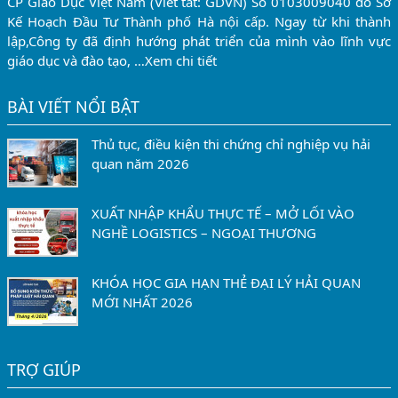
CP Giáo Dục Việt Nam (Viết tắt: GDVN) Số 0103009040 do Sở
Kế Hoạch Đầu Tư Thành phố Hà nội cấp. Ngay từ khi thành
lập,Công ty đã định hướng phát triển của mình vào lĩnh vực
giáo dục và đào tạo, …
Xem chi tiết
BÀI VIẾT NỔI BẬT
Thủ tục, điều kiện thi chứng chỉ nghiệp vụ hải
quan năm 2026
XUẤT NHẬP KHẨU THỰC TẾ – MỞ LỐI VÀO
NGHỀ LOGISTICS – NGOẠI THƯƠNG
KHÓA HỌC GIA HẠN THẺ ĐẠI LÝ HẢI QUAN
MỚI NHẤT 2026
TRỢ GIÚP