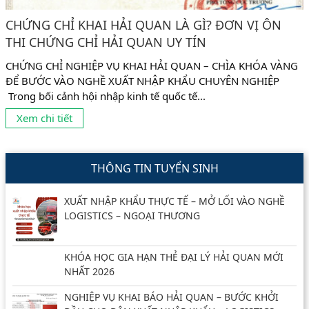
CHỨNG CHỈ KHAI HẢI QUAN LÀ GÌ? ĐƠN VỊ ÔN
THI CHỨNG CHỈ HẢI QUAN UY TÍN
CHỨNG CHỈ NGHIỆP VỤ KHAI HẢI QUAN – CHÌA KHÓA VÀNG
ĐỂ BƯỚC VÀO NGHỀ XUẤT NHẬP KHẨU CHUYÊN NGHIỆP
Trong bối cảnh hội nhập kinh tế quốc tế...
Xem chi tiết
THÔNG TIN TUYỂN SINH
XUẤT NHẬP KHẨU THỰC TẾ – MỞ LỐI VÀO NGHỀ
LOGISTICS – NGOẠI THƯƠNG
KHÓA HỌC GIA HẠN THẺ ĐẠI LÝ HẢI QUAN MỚI
NHẤT 2026
NGHIỆP VỤ KHAI BÁO HẢI QUAN – BƯỚC KHỞI