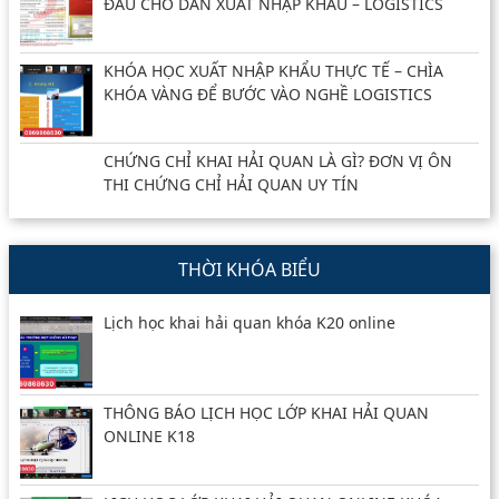
ĐẦU CHO DÂN XUẤT NHẬP KHẨU – LOGISTICS
KHÓA HỌC XUẤT NHẬP KHẨU THỰC TẾ – CHÌA
KHÓA VÀNG ĐỂ BƯỚC VÀO NGHỀ LOGISTICS
CHỨNG CHỈ KHAI HẢI QUAN LÀ GÌ? ĐƠN VỊ ÔN
THI CHỨNG CHỈ HẢI QUAN UY TÍN
THỜI KHÓA BIỂU
Lịch học khai hải quan khóa K20 online
THÔNG BÁO LỊCH HỌC LỚP KHAI HẢI QUAN
ONLINE K18